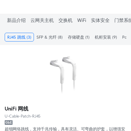
新品介绍
云网关主机
交换机
WiFi
实体安全
门禁系
RJ45 跳线
(3)
SFP & 光纤
(8)
存储硬盘
(1)
机柜安装
(9)
PoE
UniFi 网线
U-Cable-Patch-RJ45
GbE
超细网络跳线，支持千兆传输，具有灵活、可弯曲的护套，以增强安