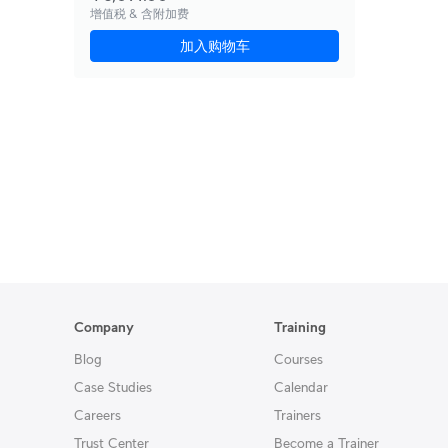
增值税 & 含附加费
加入购物车
Company
Training
Blog
Courses
Case Studies
Calendar
Careers
Trainers
Trust Center
Become a Trainer