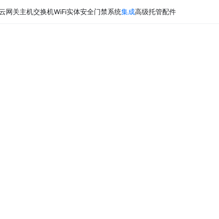
云网关主机
交换机
WiFi
实体安全
门禁系统
集成
高级托管
配件