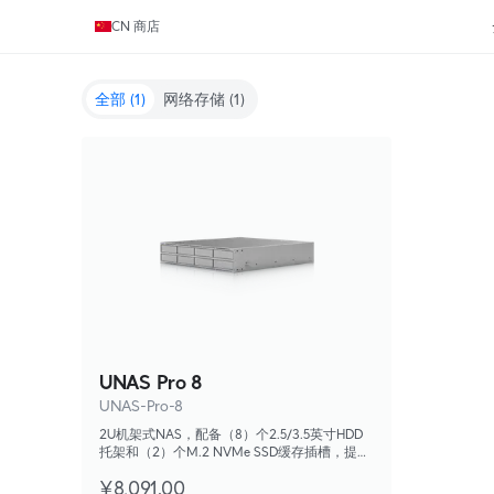
CN 商店
全部
(1)
网络存储
(1)
UNAS Pro 8
UNAS-Pro-8
2U机架式NAS，配备（8）个2.5/3.5英寸HDD
托架和（2）个M.2 NVMe SSD缓存插槽，提供
更快的访问速度、更低的延迟和高可用性10
¥8,091.00
Gbps网络，用于Large Scale文件存储和共享。